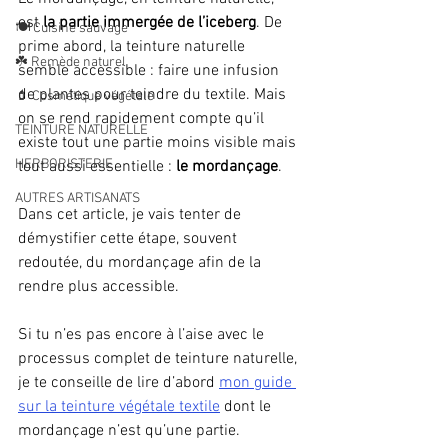
est
 la partie immergée de l’iceberg
. De 
🍽️ Cuisine sauvage
prime abord, la teinture naturelle 
☘️ Remède naturel
semble accessible : faire une infusion 
de plantes pour teindre du textile. Mais 
💄 Cosmétique végétale
on se rend rapidement compte qu’il 
TEINTURE NATURELLE
existe tout une partie moins visible mais 
HERBORISTERIE
tout aussi essentielle : 
le mordançage
.
AUTRES ARTISANATS
Dans cet article, je vais tenter de 
démystifier cette étape, souvent 
redoutée, du mordançage afin de la 
rendre plus accessible.
Si tu n’es pas encore à l’aise avec le 
processus complet de teinture naturelle, 
je te conseille de lire d’abord 
mon guide 
sur la teinture végétale textile
 dont le 
mordançage n’est qu’une partie.