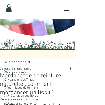
Post
Tous les articles
26 mars
13 min de lecture
Tous les articles
Mordançage en teinture
🎨 Nuancier botanique
naturelle : comment
⚙️Techniques de teinture
mordancer un tissu ?
🐑 Préparation des fibres
Dernière mise à jour :
6 mai
👗 Revalorisation textile
Le mordançage, en teinture naturelle, 