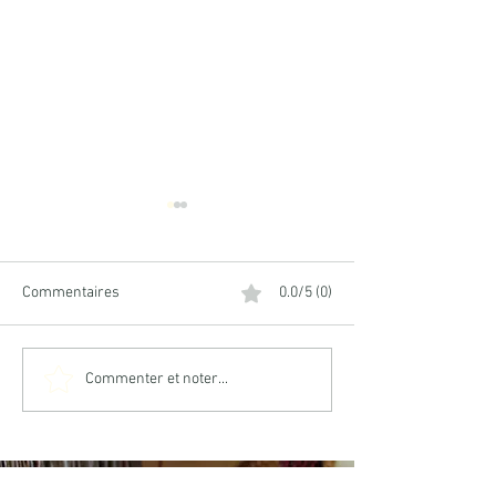
Commentaires
0.0/5 (0)
Coudre un bob
Coudre un col am
Commenter et noter...