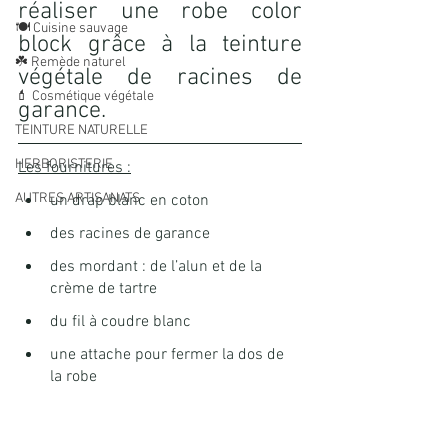
réaliser une robe color 
🍽️ Cuisine sauvage
block grâce à la teinture 
☘️ Remède naturel
végétale de racines de 
💄 Cosmétique végétale
garance.
TEINTURE NATURELLE
HERBORISTERIE
Les fournitures :
AUTRES ARTISANATS
un drap blanc en coton 
des racines de garance
des mordant : de l’alun et de la 
crème de tartre
du fil à coudre blanc
une attache pour fermer la dos de 
la robe