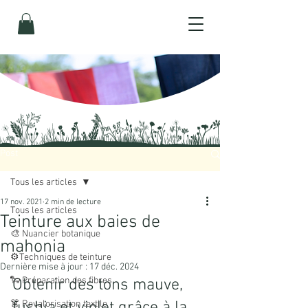
Post
Tous les articles
17 nov. 2021
2 min de lecture
Tous les articles
Teinture aux baies de
🎨 Nuancier botanique
mahonia
⚙️Techniques de teinture
Dernière mise à jour :
17 déc. 2024
🐑 Préparation des fibres
Obtenir des tons mauve, 
👗 Revalorisation textile