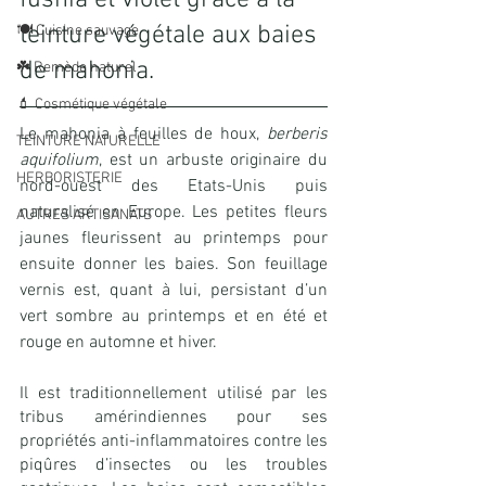
fushia et violet grâce à la 
teinture végétale aux baies 
🍽️ Cuisine sauvage
de mahonia.
☘️ Remède naturel
💄 Cosmétique végétale
Le mahonia à feuilles de houx, 
berberis 
TEINTURE NATURELLE
aquifolium
, est un arbuste originaire du 
HERBORISTERIE
nord-ouest des Etats-Unis puis 
naturalisé en Europe. Les petites fleurs 
AUTRES ARTISANATS
jaunes fleurissent au printemps pour 
ensuite donner les baies. Son feuillage 
vernis est, quant à lui, persistant d’un 
vert sombre au printemps et en été et 
rouge en automne et hiver.
Il est traditionnellement utilisé par les 
tribus amérindiennes pour ses 
propriétés anti-inflammatoires contre les 
piqûres d’insectes ou les troubles 