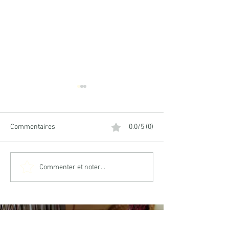
Commentaires
0.0/5 (0)
Teinture aux cornouilles
Teinture aux baie
Commenter et noter...
sureau noir