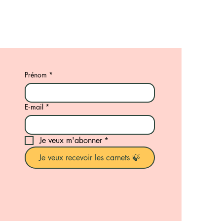
Prénom
*
E‑mail
*
Je veux m'abonner
*
Je veux recevoir les carnets 🍃