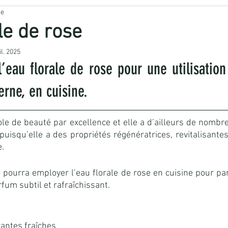
re
️ Cuisine sauvage
☘️ Remède naturel
💄 Cosmétique v
le de rose
il. 2025
RISTERIE
AUTRES ARTISANATS
l’eau florale de rose pour une utilisation 
erne, en cuisine.
le de beauté par excellence et elle a d’ailleurs de nombr
isqu’elle a des propriétés régénératrices, revitalisantes e
e.
 pourra employer l’eau florale de rose en cuisine pour pa
fum subtil et rafraîchissant.
rantes fraîches