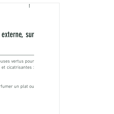
égétale
externe, sur 
euses vertus pour 
t cicatrisantes : 
rfumer un plat ou 