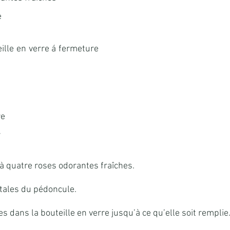
e
ille en verre á fermeture 
re
r
à quatre roses odorantes fraîches.
étales du pédoncule.
es dans la bouteille en verre jusqu’à ce qu’elle soit remplie