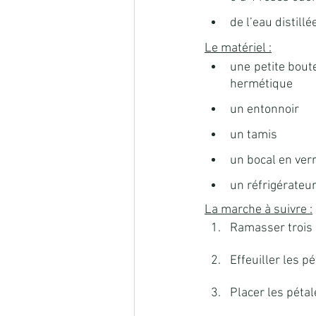
de l’eau distillé
Le matériel :
une petite boute
hermétique
un entonnoir
un tamis
un bocal en ver
un réfrigérateu
La marche à suivre :
Ramasser trois 
Effeuiller les p
Placer les pétal