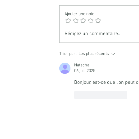
Ajouter une note
Macérât huileux solarisé de
Rédigez un commentaire...
millepertuis
Trier par :
Les plus récents
Natacha
06 juil. 2025
Bonjour, est-ce que l'on peut 
J'aime
Répondre