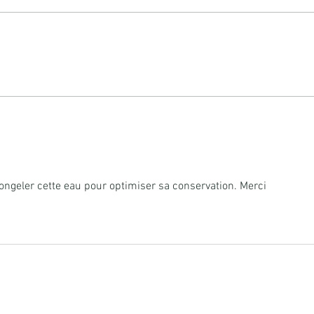
Kéfi
Masque éclaircissant cheveux
congeler cette eau pour optimiser sa conservation. Merci 