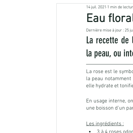
14 juil. 2021
1 min de lectu
👗 Revalorisation textile

Eau flora
Dernière mise à jour :
25 ju
TEINTURE NATURELLE
HERBO
La recette de 
la peau, ou int
La rose est le symbo
la peau notamment pu
elle hydrate et tonifi
En usage interne, on
une boisson d’un par
Les ingrédients :
3 à 4 roses odo