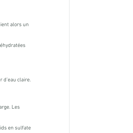
ient alors un 
 réhydratées 
 d’eau claire.
rge. Les 
ids en sulfate 