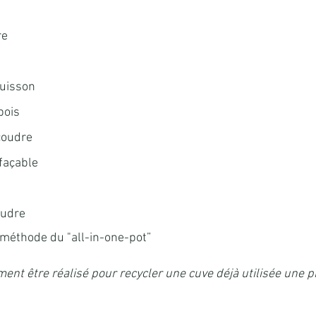
re
cuisson
bois
coudre
façable
oudre
 méthode du "all-in-one-pot” 
ent être réalisé pour recycler une cuve déjà utilisée une p