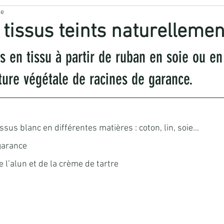
re
️ Cuisine sauvage
☘️ Remède naturel
💄 Cosmétique v
tissus teints naturellemen
s en tissu à partir de ruban en soie ou en
RISTERIE
AUTRES ARTISANATS
nture végétale de racines de garance.
ssus blanc en différentes matières : coton, lin, soie…
garance
 l’alun et de la crème de tartre