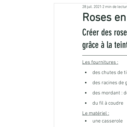
28 juil. 2021
2 min de lectu
👗 Revalorisation textile

Roses en 
Créer des rose
TEINTURE NATURELLE
HERBO
grâce à la tei
Les fournitures :
des chutes de ti
des racines de 
des mordant : de
du fil à coudre
Le matériel :
une casserole