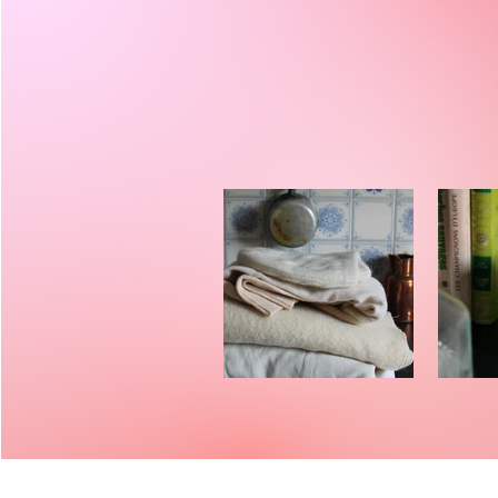
Fibres textiles
Mo
en teinture