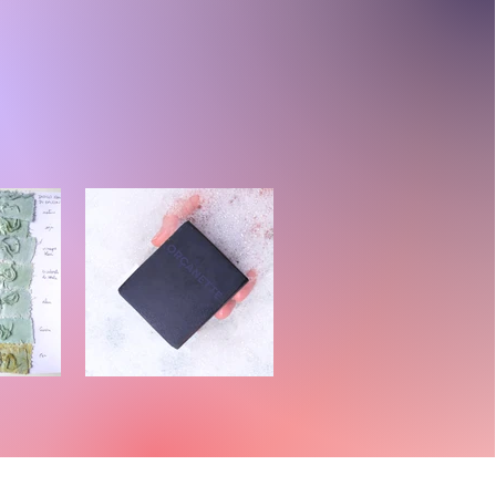
e à la
Savon violet à
e des
l'orçanette