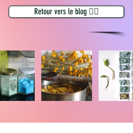
Retour vers le blog 👉🏼
rdançage en
Bain de
Teintur
teinture
teinture
renoué