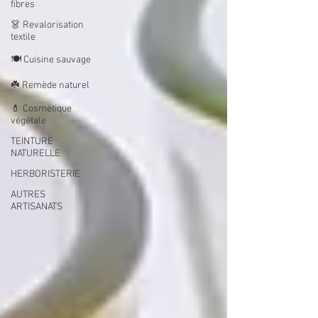
fibres
👗 Revalorisation
textile
🍽️ Cuisine sauvage
☘️ Remède naturel
💄 Cosmétique
végétale
TEINTURE
NATURELLE
HERBORISTERIE
AUTRES
ARTISANATS