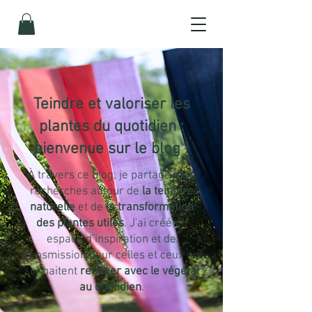
Teindre
et
valoriser les
plantes du quotidien
:
bienvenue sur le blog !
À travers ce blog, je partage mes
recherches autour de
la teinture
naturelle
et de
la transformation
des plantes utiles
. J'ai créé un
espace d’inspiration et de
transmission pour celles et ceux qui
souhaitent
renouer avec le végétal
au quotidien
.