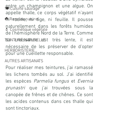
entre un champignon et une algue. On 
🍽️ Cuisine sauvage
appelle thalle, ce corps végétatif n’ayant 
☘️ Remède naturel
ni racine, ni tige, ni feuille. Il pousse 
naturellement dans les forêts humides 
💄 Cosmétique végétale
de l’hémisphère Nord de la Terre. Comme 
sa croissance est très lente, il est 
TEINTURE NATURELLE
nécessaire de les préserver de d'opter 
HERBORISTERIE
pour une cueillette responsable. 
AUTRES ARTISANATS
Pour réaliser mes teintures, j’ai ramassé 
les lichens tombés au sol. J’ai identifié 
les espèces 
Parmelia fungus
 et 
Evernia 
prunastri
 que j’ai trouvées sous la 
canopée de frênes et de chênes. Ce sont 
les acides contenus dans ces thalle qui 
sont tinctoriaux.