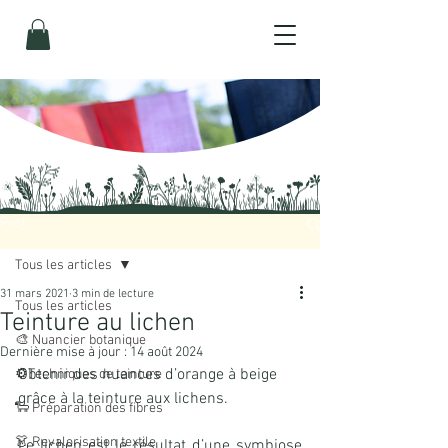
Post
Tous les articles
31 mars 2021
3 min de lecture
Tous les articles
Teinture au lichen
🎨 Nuancier botanique
Dernière mise à jour :
14 août 2024
Obtenir des nuances d’orange à beige 
⚙️Techniques de teinture
grâce à la teinture aux lichens.
🐑 Préparation des fibres
👗 Revalorisation textile
Le lichen est le résultat d’une symbiose 