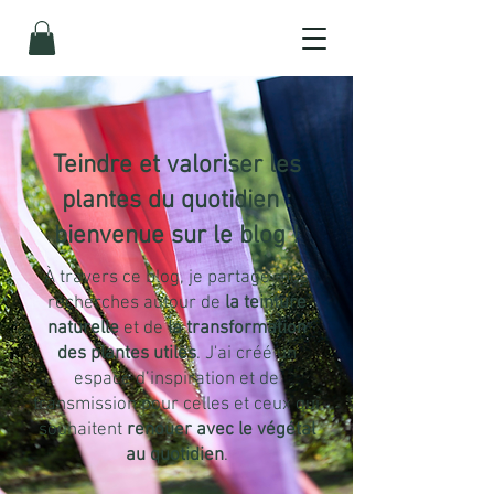
Teindre
et
valoriser les
plantes du quotidien
:
bienvenue sur le blog !
À travers ce blog, je partage mes
recherches autour de
la teinture
naturelle
et de
la transformation
des plantes utiles
. J'ai créé un
espace d’inspiration et de
transmission pour celles et ceux qui
souhaitent
renouer avec le végétal
au quotidien
.